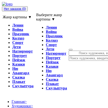
Нет заказов
(0)
Выберите жанр
Жанр картины ▼
картины ▼
Ленин
Ленин
Война
Война
Праздник
Праздник
Колхоз
Колхоз
Спорт
Спорт
Дети
Дети
Натюрморт
Натюрморт
Портрет
Портрет
Пейзаж
Пейзаж
Казаки
Казаки
Ню
Ню
Авангард
Авангард
Сказка
Сказка
Плакат
Плакат
Скульптура
Скульптура
Главная
>
Художники
>