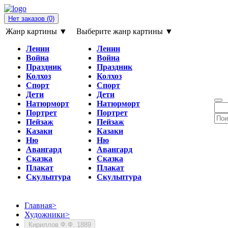
Нет заказов
(0)
Жанр картины ▼
Выберите жанр картины ▼
Ленин
Ленин
Война
Война
Праздник
Праздник
Колхоз
Колхоз
Спорт
Спорт
Дети
Дети
Натюрморт
Натюрморт
Портрет
Портрет
Пейзаж
Пейзаж
Казаки
Казаки
Ню
Ню
Авангард
Авангард
Сказка
Сказка
Плакат
Плакат
Скульптура
Скульптура
Главная
>
Художники
>
Кириллов Ф.Ф. 1889