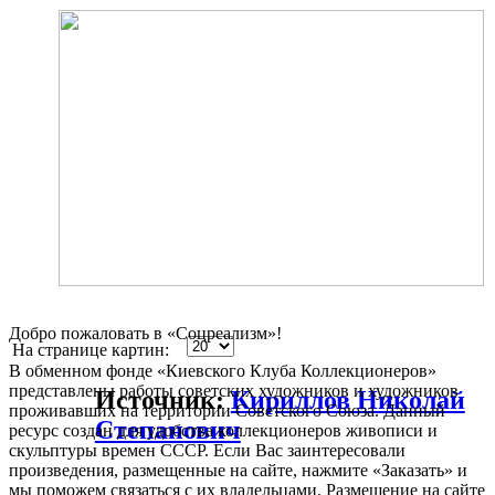
Добро пожаловать в «Соцреализм»!
На странице картин:
В обменном фонде «Киевского Клуба Коллекционеров»
представлены работы советских художников и художников
Источник:
Кириллов Николай
проживавших на территории Советского Союза. Данный
Степанович
ресурс создан для удобства коллекционеров живописи и
скульптуры времен СССР. Если Вас заинтересовали
произведения, размещенные на сайте, нажмите «Заказать» и
мы поможем связаться с их владельцами. Размещение на сайте