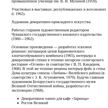
промышленное училище им. В. И. Мухиной (1959).
Участвовал в выставках: республиканских и всесоюзних
(с 1962).
Художник декоративно-прикладного искусства.
Работал старшим художественным редактором
Чувашского государственного книжного издательства
(1960—1962).
Основные произведения — разработал эскизное
решение: интерьеров цехов Барановичского
хлопчатобумажного комбината (1965), интерьера и
декоративной стенки в технике интарсии солигорского
ресторане «Огонек» (в соавторстве с В. П. Кандером,
1968). В этой же технике решены интерьер фойє и стена
Дома культуры совхоза «Любань» Вилейского района (в
соавторстве с 3. К. Агуновичем, 1970). Будучи главным
художником Белорусского государственного музея
Великой Отечественной войны, разработал его
экспозицию (1968).
Декоративное панно для кафе «Зарница»
Ростов Великий