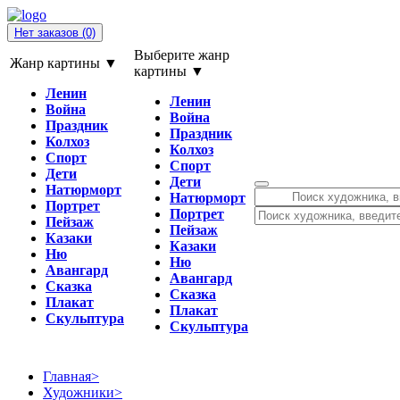
Нет заказов
(0)
Выберите жанр
Жанр картины ▼
картины ▼
Ленин
Ленин
Война
Война
Праздник
Праздник
Колхоз
Колхоз
Спорт
Спорт
Дети
Дети
Натюрморт
Натюрморт
Портрет
Портрет
Пейзаж
Пейзаж
Казаки
Казаки
Ню
Ню
Авангард
Авангард
Сказка
Сказка
Плакат
Плакат
Скульптура
Скульптура
Главная
>
Художники
>