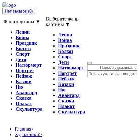
Нет заказов
(0)
Выберите жанр
Жанр картины ▼
картины ▼
Ленин
Ленин
Война
Война
Праздник
Праздник
Колхоз
Колхоз
Спорт
Спорт
Дети
Дети
Натюрморт
Натюрморт
Портрет
Портрет
Пейзаж
Пейзаж
Казаки
Казаки
Ню
Ню
Авангард
Авангард
Сказка
Сказка
Плакат
Плакат
Скульптура
Скульптура
Главная
>
Художники
>