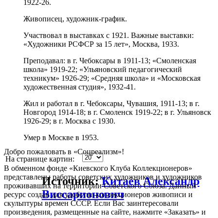
1922-26.
Живописец, художник-график.
Участвовал в выставках с 1921. Важные выставки:
«Художники РСФСР за 15 лет», Москва, 1933.
Преподавал: в г. Чебоксары в 1911-13; «Смоленская
школа» 1919-22; «Ульяновский педагогический
техникум» 1926-29; «Средняя школа» и «Московская
художественная студия», 1932-41.
Жил и работал в г. Чебоксары, Чувашия, 1911-13; в г.
Новгород 1914-18; в г. Смоленск 1919-22; в г. Ульяновск
1926-29; в г. Москва с 1930.
Умер в Москве в 1953.
Добро пожаловать в «Соцреализм»!
На странице картин:
В обменном фонде «Киевского Клуба Коллекционеров»
представлены работы советских художников и художников
Источник:
Китаев Александр
проживавших на территории Советского Союза. Данный
Виссарионович
ресурс создан для удобства коллекционеров живописи и
скульптуры времен СССР. Если Вас заинтересовали
произведения, размещенные на сайте, нажмите «Заказать» и