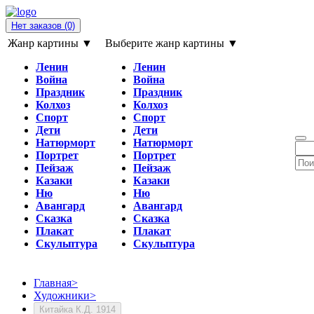
Нет заказов
(0)
Жанр картины ▼
Выберите жанр картины ▼
Ленин
Ленин
Война
Война
Праздник
Праздник
Колхоз
Колхоз
Спорт
Спорт
Дети
Дети
Натюрморт
Натюрморт
Портрет
Портрет
Пейзаж
Пейзаж
Казаки
Казаки
Ню
Ню
Авангард
Авангард
Сказка
Сказка
Плакат
Плакат
Скульптура
Скульптура
Главная
>
Художники
>
Китайка К.Д. 1914