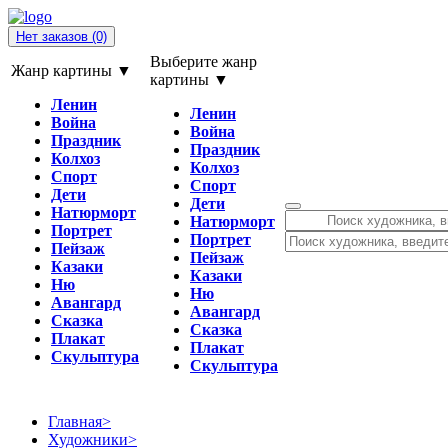
Нет заказов
(0)
Выберите жанр
Жанр картины ▼
картины ▼
Ленин
Ленин
Война
Война
Праздник
Праздник
Колхоз
Колхоз
Спорт
Спорт
Дети
Дети
Натюрморт
Натюрморт
Портрет
Портрет
Пейзаж
Пейзаж
Казаки
Казаки
Ню
Ню
Авангард
Авангард
Сказка
Сказка
Плакат
Плакат
Скульптура
Скульптура
Главная
>
Художники
>