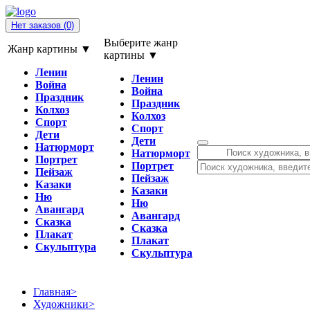
Нет заказов
(0)
Выберите жанр
Жанр картины ▼
картины ▼
Ленин
Ленин
Война
Война
Праздник
Праздник
Колхоз
Колхоз
Спорт
Спорт
Дети
Дети
Натюрморт
Натюрморт
Портрет
Портрет
Пейзаж
Пейзаж
Казаки
Казаки
Ню
Ню
Авангард
Авангард
Сказка
Сказка
Плакат
Плакат
Скульптура
Скульптура
Главная
>
Художники
>