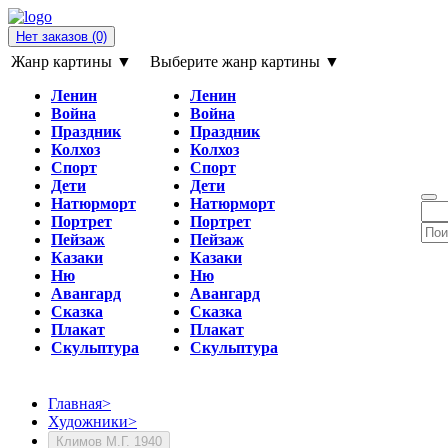
Нет заказов
(0)
Жанр картины ▼
Выберите жанр картины ▼
Ленин
Ленин
Война
Война
Праздник
Праздник
Колхоз
Колхоз
Спорт
Спорт
Дети
Дети
Натюрморт
Натюрморт
Портрет
Портрет
Пейзаж
Пейзаж
Казаки
Казаки
Ню
Ню
Авангард
Авангард
Сказка
Сказка
Плакат
Плакат
Скульптура
Скульптура
Главная
>
Художники
>
Климов М.Г. 1940