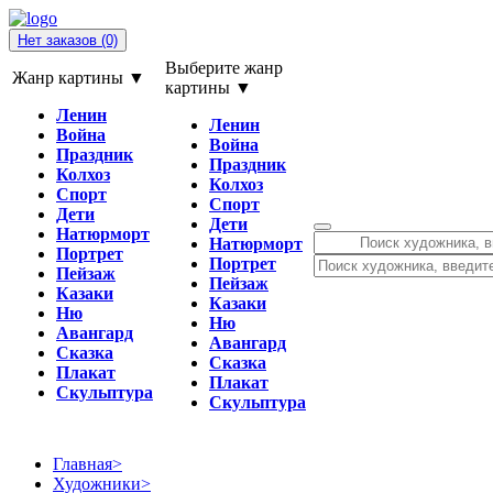
Нет заказов
(0)
Выберите жанр
Жанр картины ▼
картины ▼
Ленин
Ленин
Война
Война
Праздник
Праздник
Колхоз
Колхоз
Спорт
Спорт
Дети
Дети
Натюрморт
Натюрморт
Портрет
Портрет
Пейзаж
Пейзаж
Казаки
Казаки
Ню
Ню
Авангард
Авангард
Сказка
Сказка
Плакат
Плакат
Скульптура
Скульптура
Главная
>
Художники
>