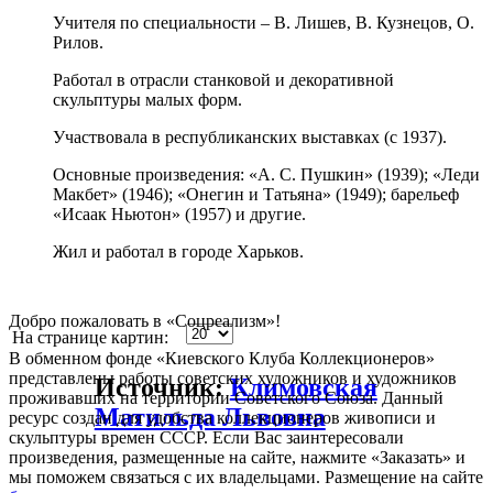
Учителя по специальности – В. Лишев, В. Кузнецов, О.
Рилов.
Работал в отрасли станковой и декоративной
скульптуры малых форм.
Участвовала в республиканских выставках (с 1937).
Основные произведения: «А. С. Пушкин» (1939); «Леди
Макбет» (1946); «Онегин и Татьяна» (1949); барельеф
«Исаак Ньютон» (1957) и другие.
Жил и работал в городе Харьков.
Добро пожаловать в «Соцреализм»!
На странице картин:
В обменном фонде «Киевского Клуба Коллекционеров»
представлены работы советских художников и художников
Источник:
Климовская
проживавших на территории Советского Союза. Данный
Матильда Львовна
ресурс создан для удобства коллекционеров живописи и
скульптуры времен СССР. Если Вас заинтересовали
произведения, размещенные на сайте, нажмите «Заказать» и
мы поможем связаться с их владельцами. Размещение на сайте