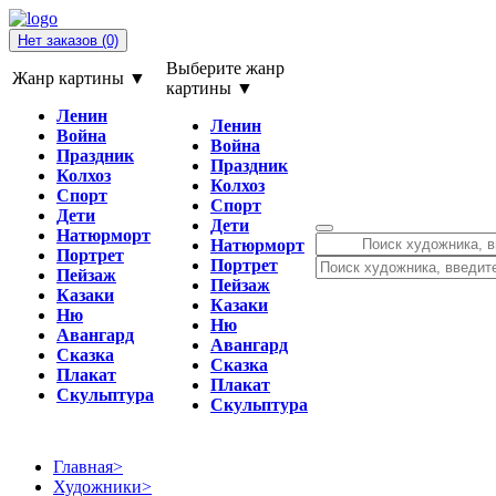
Нет заказов
(0)
Выберите жанр
Жанр картины ▼
картины ▼
Ленин
Ленин
Война
Война
Праздник
Праздник
Колхоз
Колхоз
Спорт
Спорт
Дети
Дети
Натюрморт
Натюрморт
Портрет
Портрет
Пейзаж
Пейзаж
Казаки
Казаки
Ню
Ню
Авангард
Авангард
Сказка
Сказка
Плакат
Плакат
Скульптура
Скульптура
Главная
>
Художники
>