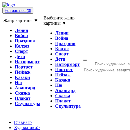
Нет заказов
(0)
Выберите жанр
Жанр картины ▼
картины ▼
Ленин
Ленин
Война
Война
Праздник
Праздник
Колхоз
Колхоз
Спорт
Спорт
Дети
Дети
Натюрморт
Натюрморт
Портрет
Портрет
Пейзаж
Пейзаж
Казаки
Казаки
Ню
Ню
Авангард
Авангард
Сказка
Сказка
Плакат
Плакат
Скульптура
Скульптура
Главная
>
Художники
>