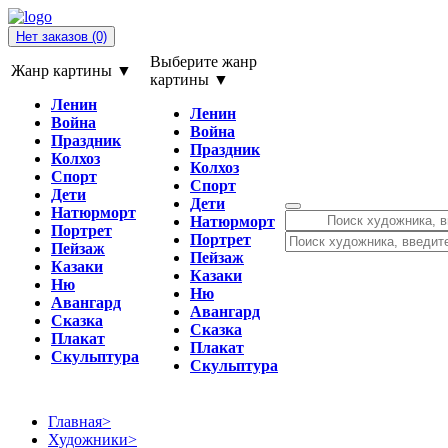
Нет заказов
(0)
Выберите жанр
Жанр картины ▼
картины ▼
Ленин
Ленин
Война
Война
Праздник
Праздник
Колхоз
Колхоз
Спорт
Спорт
Дети
Дети
Натюрморт
Натюрморт
Портрет
Портрет
Пейзаж
Пейзаж
Казаки
Казаки
Ню
Ню
Авангард
Авангард
Сказка
Сказка
Плакат
Плакат
Скульптура
Скульптура
Главная
>
Художники
>