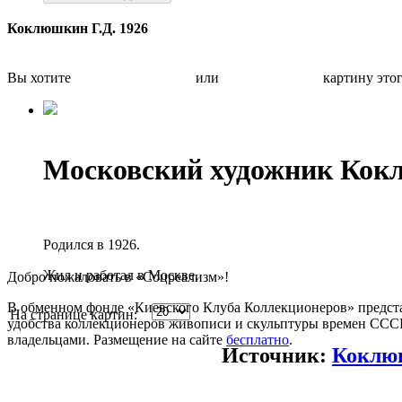
Коклюшкин Г.Д. 1926
Вы хотите
Бесплатно оценить
или
Быстро продать
картину это
Московский художник Кок
Родился в 1926.
Жил и работал в Москве.
Добро пожаловать в «Соцреализм»!
В обменном фонде «Киевского Клуба Коллекционеров» предста
На странице картин:
удобства коллекционеров живописи и скульптуры времен СССР.
владельцами. Размещение на сайте
бесплатно
.
Источник:
Коклю