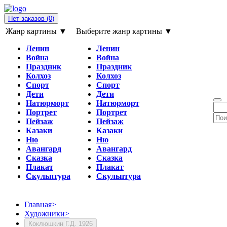
Нет заказов
(0)
Жанр картины ▼
Выберите жанр картины ▼
Ленин
Ленин
Война
Война
Праздник
Праздник
Колхоз
Колхоз
Спорт
Спорт
Дети
Дети
Натюрморт
Натюрморт
Портрет
Портрет
Пейзаж
Пейзаж
Казаки
Казаки
Ню
Ню
Авангард
Авангард
Сказка
Сказка
Плакат
Плакат
Скульптура
Скульптура
Главная
>
Художники
>
Коклюшкин Г.Д. 1926