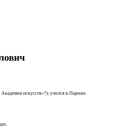
йлович
Академия искусств»?); учился в Париже.
дах.