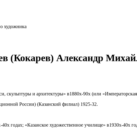
го художника
ев (Кокарев) Александр Миха
и, скульптуры и архитектуры» в1880х-90х (или «Императорская 
ионной России) (Казанский филиал) 1925-32.
х-40х годах; «Казанское художественное училище» в1930х-40х го