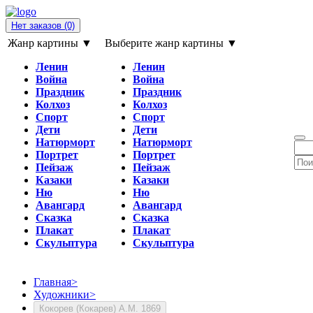
Нет заказов
(0)
Жанр картины ▼
Выберите жанр картины ▼
Ленин
Ленин
Война
Война
Праздник
Праздник
Колхоз
Колхоз
Спорт
Спорт
Дети
Дети
Натюрморт
Натюрморт
Портрет
Портрет
Пейзаж
Пейзаж
Казаки
Казаки
Ню
Ню
Авангард
Авангард
Сказка
Сказка
Плакат
Плакат
Скульптура
Скульптура
Главная
>
Художники
>
Кокорев (Кокарев) А.М. 1869