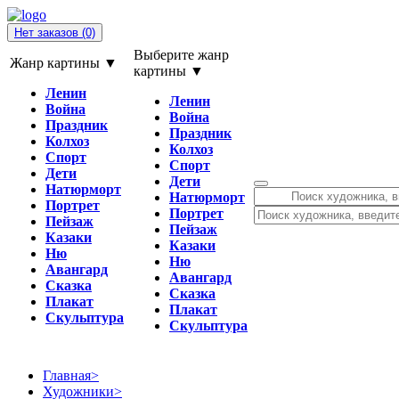
Нет заказов
(0)
Выберите жанр
Жанр картины ▼
картины ▼
Ленин
Ленин
Война
Война
Праздник
Праздник
Колхоз
Колхоз
Спорт
Спорт
Дети
Дети
Натюрморт
Натюрморт
Портрет
Портрет
Пейзаж
Пейзаж
Казаки
Казаки
Ню
Ню
Авангард
Авангард
Сказка
Сказка
Плакат
Плакат
Скульптура
Скульптура
Главная
>
Художники
>