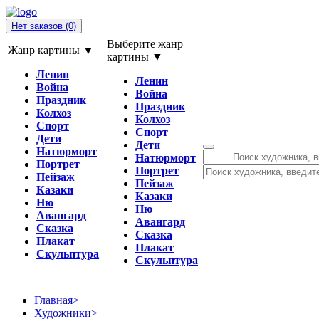
Нет заказов
(0)
Выберите жанр
Жанр картины ▼
картины ▼
Ленин
Ленин
Война
Война
Праздник
Праздник
Колхоз
Колхоз
Спорт
Спорт
Дети
Дети
Натюрморт
Натюрморт
Портрет
Портрет
Пейзаж
Пейзаж
Казаки
Казаки
Ню
Ню
Авангард
Авангард
Сказка
Сказка
Плакат
Плакат
Скульптура
Скульптура
Главная
>
Художники
>