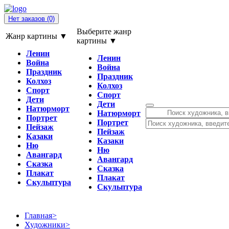
Нет заказов
(0)
Выберите жанр
Жанр картины ▼
картины ▼
Ленин
Ленин
Война
Война
Праздник
Праздник
Колхоз
Колхоз
Спорт
Спорт
Дети
Дети
Натюрморт
Натюрморт
Портрет
Портрет
Пейзаж
Пейзаж
Казаки
Казаки
Ню
Ню
Авангард
Авангард
Сказка
Сказка
Плакат
Плакат
Скульптура
Скульптура
Главная
>
Художники
>