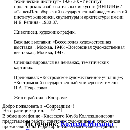
технический институт» 1926-30; «Институт
пролетарских изобразительных искусств (ИНПИИ)» /
«Санкт-Петербургский государственный академический
институт живописи, скульптуры и архитектуры имени
И.Е. Репина» 1930-37.
Живописец, художник-график.
Важные выставки: «Всесоюзная художественная
выставка», Москва, 1946; «Всесоюзная художественная
выставка», Москва, 1947.
Специализировался на пейзажах, тематических
картинах.
Преподавал: «Костромское художественное училище»;
«Костромской государственный университет имени
Н.А. Некрасова».
Жил и работал в Костроме.
Добро пожаловать в «Соцреализм»!
На странице картин:
В обменном фонде «Киевского Клуба Коллекционеров»
представлены работы советских художников и художников
Источник:
Колесов Михаил
проживавших на территории Советского Союза. Данный