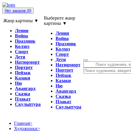
Нет заказов
(0)
Выберите жанр
Жанр картины ▼
картины ▼
Ленин
Ленин
Война
Война
Праздник
Праздник
Колхоз
Колхоз
Спорт
Спорт
Дети
Дети
Натюрморт
Натюрморт
Портрет
Портрет
Пейзаж
Пейзаж
Казаки
Казаки
Ню
Ню
Авангард
Авангард
Сказка
Сказка
Плакат
Плакат
Скульптура
Скульптура
Главная
>
Художники
>