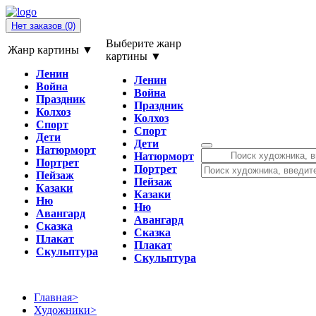
Нет заказов
(0)
Выберите жанр
Жанр картины ▼
картины ▼
Ленин
Ленин
Война
Война
Праздник
Праздник
Колхоз
Колхоз
Спорт
Спорт
Дети
Дети
Натюрморт
Натюрморт
Портрет
Портрет
Пейзаж
Пейзаж
Казаки
Казаки
Ню
Ню
Авангард
Авангард
Сказка
Сказка
Плакат
Плакат
Скульптура
Скульптура
Главная
>
Художники
>