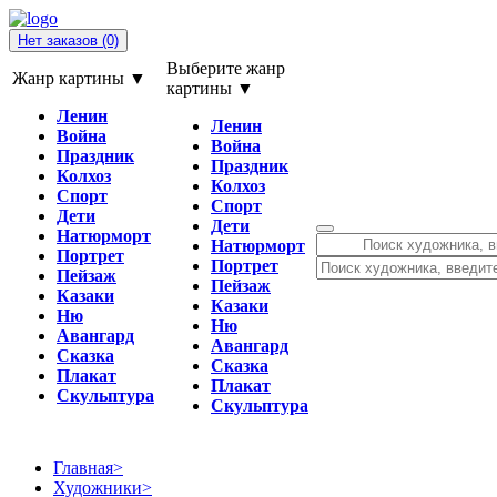
Нет заказов
(0)
Выберите жанр
Жанр картины ▼
картины ▼
Ленин
Ленин
Война
Война
Праздник
Праздник
Колхоз
Колхоз
Спорт
Спорт
Дети
Дети
Натюрморт
Натюрморт
Портрет
Портрет
Пейзаж
Пейзаж
Казаки
Казаки
Ню
Ню
Авангард
Авангард
Сказка
Сказка
Плакат
Плакат
Скульптура
Скульптура
Главная
>
Художники
>