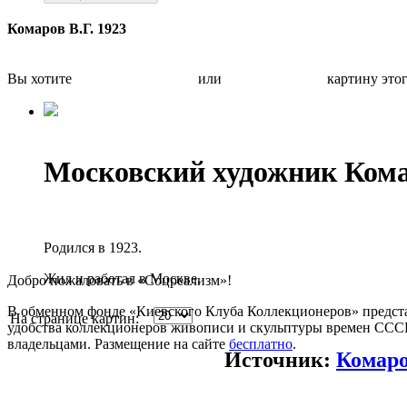
Комаров В.Г. 1923
Вы хотите
Бесплатно оценить
или
Быстро продать
картину это
Московский художник Ком
Родился в 1923.
Жил и работал в Москве.
Добро пожаловать в «Соцреализм»!
В обменном фонде «Киевского Клуба Коллекционеров» предста
На странице картин:
удобства коллекционеров живописи и скульптуры времен СССР.
владельцами. Размещение на сайте
бесплатно
.
Источник:
Комаро