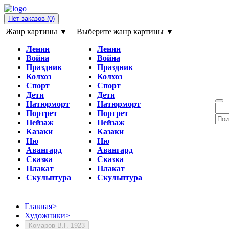
Нет заказов
(0)
Жанр картины ▼
Выберите жанр картины ▼
Ленин
Ленин
Война
Война
Праздник
Праздник
Колхоз
Колхоз
Спорт
Спорт
Дети
Дети
Натюрморт
Натюрморт
Портрет
Портрет
Пейзаж
Пейзаж
Казаки
Казаки
Ню
Ню
Авангард
Авангард
Сказка
Сказка
Плакат
Плакат
Скульптура
Скульптура
Главная
>
Художники
>
Комаров В.Г. 1923