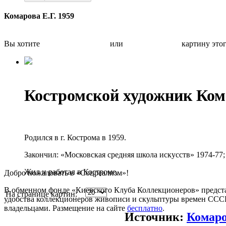
Комарова Е.Г. 1959
Вы хотите
Бесплатно оценить
или
Быстро продать
картину это
Костромской художник Ком
Родился в г. Кострома в 1959.
Закончил: «Московская средняя школа искусств» 1974-7
Жил и работал в Костроме.
Добро пожаловать в «Соцреализм»!
В обменном фонде «Киевского Клуба Коллекционеров» предста
На странице картин:
удобства коллекционеров живописи и скульптуры времен СССР.
владельцами. Размещение на сайте
бесплатно
.
Источник:
Комаро