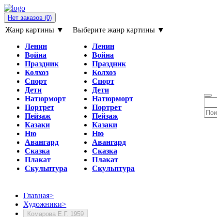
Нет заказов
(0)
Жанр картины ▼
Выберите жанр картины ▼
Ленин
Ленин
Война
Война
Праздник
Праздник
Колхоз
Колхоз
Спорт
Спорт
Дети
Дети
Натюрморт
Натюрморт
Портрет
Портрет
Пейзаж
Пейзаж
Казаки
Казаки
Ню
Ню
Авангард
Авангард
Сказка
Сказка
Плакат
Плакат
Скульптура
Скульптура
Главная
>
Художники
>
Комарова Е.Г. 1959