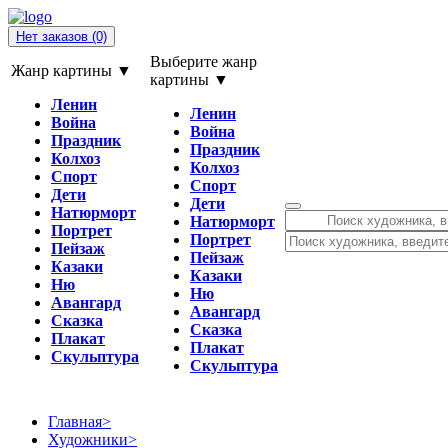
Нет заказов
(0)
Выберите жанр
Жанр картины ▼
картины ▼
Ленин
Ленин
Война
Война
Праздник
Праздник
Колхоз
Колхоз
Спорт
Спорт
Дети
Дети
Натюрморт
Натюрморт
Портрет
Портрет
Пейзаж
Пейзаж
Казаки
Казаки
Ню
Ню
Авангард
Авангард
Сказка
Сказка
Плакат
Плакат
Скульптура
Скульптура
Главная
>
Художники
>