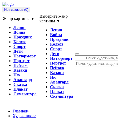
Нет заказов
(0)
Выберите жанр
Жанр картины ▼
картины ▼
Ленин
Ленин
Война
Война
Праздник
Праздник
Колхоз
Колхоз
Спорт
Спорт
Дети
Дети
Натюрморт
Натюрморт
Портрет
Портрет
Пейзаж
Пейзаж
Казаки
Казаки
Ню
Ню
Авангард
Авангард
Сказка
Сказка
Плакат
Плакат
Скульптура
Скульптура
Главная
>
Художники
>