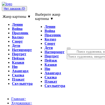
Нет заказов
(0)
Выберите жанр
Жанр картины ▼
картины ▼
Ленин
Ленин
Война
Война
Праздник
Праздник
Колхоз
Колхоз
Спорт
Спорт
Дети
Дети
Натюрморт
Натюрморт
Портрет
Портрет
Пейзаж
Пейзаж
Казаки
Казаки
Ню
Ню
Авангард
Авангард
Сказка
Сказка
Плакат
Плакат
Скульптура
Скульптура
Главная
>
Художники
>