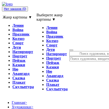
Нет заказов
(0)
Выберите жанр
Жанр картины ▼
картины ▼
Ленин
Ленин
Война
Война
Праздник
Праздник
Колхоз
Колхоз
Спорт
Спорт
Дети
Дети
Натюрморт
Натюрморт
Портрет
Портрет
Пейзаж
Пейзаж
Казаки
Казаки
Ню
Ню
Авангард
Авангард
Сказка
Сказка
Плакат
Плакат
Скульптура
Скульптура
Главная
>
Художники
>