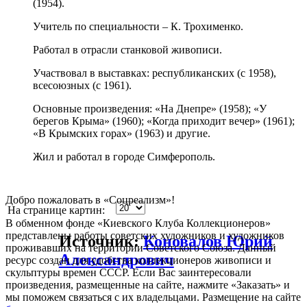
(1954).
Учитель по специальности – К. Трохименко.
Работал в отрасли станковой живописи.
Участвовал в выставках: республиканских (с 1958),
всесоюзных (с 1961).
Основные произведения: «На Днепре» (1958); «У
берегов Крыма» (1960); «Когда приходит вечер» (1961);
«В Крымских горах» (1963) и другие.
Жил и работал в городе Симферополь.
Добро пожаловать в «Соцреализм»!
На странице картин:
В обменном фонде «Киевского Клуба Коллекционеров»
представлены работы советских художников и художников
Источник:
Коновалов Юрий
проживавших на территории Советского Союза. Данный
Александрович
ресурс создан для удобства коллекционеров живописи и
скульптуры времен СССР. Если Вас заинтересовали
произведения, размещенные на сайте, нажмите «Заказать» и
мы поможем связаться с их владельцами. Размещение на сайте