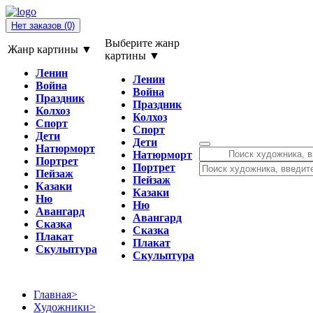
Нет заказов
(0)
Выберите жанр
Жанр картины ▼
картины ▼
Ленин
Ленин
Война
Война
Праздник
Праздник
Колхоз
Колхоз
Спорт
Спорт
Дети
Дети
Натюрморт
Натюрморт
Портрет
Портрет
Пейзаж
Пейзаж
Казаки
Казаки
Ню
Ню
Авангард
Авангард
Сказка
Сказка
Плакат
Плакат
Скульптура
Скульптура
Главная
>
Художники
>