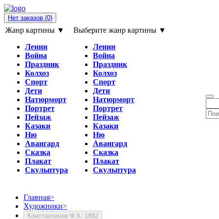
Нет заказов
(0)
Жанр картины ▼
Выберите жанр картины ▼
Ленин
Ленин
Война
Война
Праздник
Праздник
Колхоз
Колхоз
Спорт
Спорт
Дети
Дети
Натюрморт
Натюрморт
Портрет
Портрет
Пейзаж
Пейзаж
Казаки
Казаки
Ню
Ню
Авангард
Авангард
Сказка
Сказка
Плакат
Плакат
Скульптура
Скульптура
Главная
>
Художники
>
Константинов Ф.К. 1882