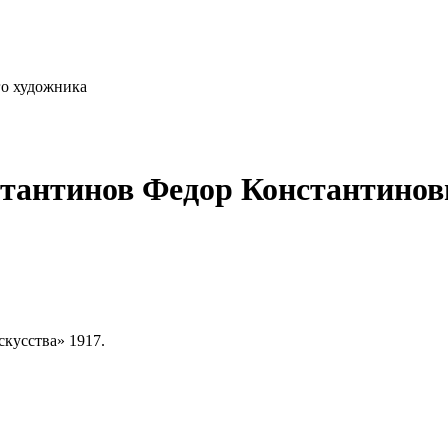
го художника
стантинов Федор Константино
скусства» 1917.