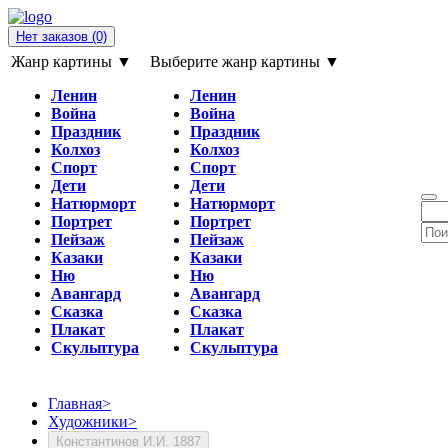
Нет заказов
(0)
Жанр картины ▼
Выберите жанр картины ▼
Ленин
Ленин
Война
Война
Праздник
Праздник
Колхоз
Колхоз
Спорт
Спорт
Дети
Дети
Натюрморт
Натюрморт
Портрет
Портрет
Пейзаж
Пейзаж
Казаки
Казаки
Ню
Ню
Авангард
Авангард
Сказка
Сказка
Плакат
Плакат
Скульптура
Скульптура
Главная
>
Художники
>
Константинов И.И. 1887