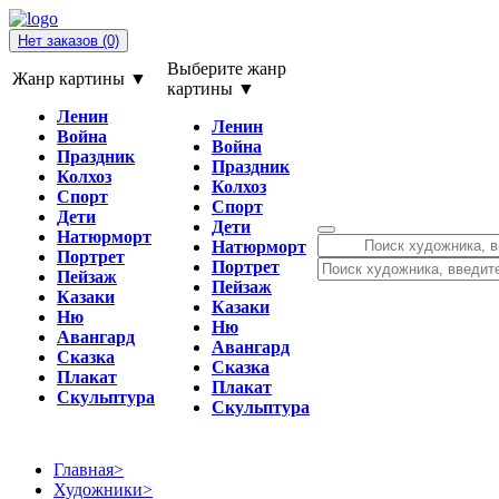
Нет заказов
(0)
Выберите жанр
Жанр картины ▼
картины ▼
Ленин
Ленин
Война
Война
Праздник
Праздник
Колхоз
Колхоз
Спорт
Спорт
Дети
Дети
Натюрморт
Натюрморт
Портрет
Портрет
Пейзаж
Пейзаж
Казаки
Казаки
Ню
Ню
Авангард
Авангард
Сказка
Сказка
Плакат
Плакат
Скульптура
Скульптура
Главная
>
Художники
>