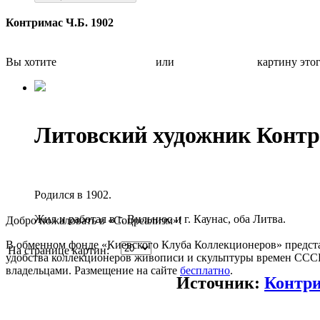
Контримас Ч.Б. 1902
Вы хотите
Бесплатно оценить
или
Быстро продать
картину это
Литовский художник Контр
Родился в 1902.
Жил и работал в г. Вильнюс и г. Каунас, оба Литва.
Добро пожаловать в «Соцреализм»!
В обменном фонде «Киевского Клуба Коллекционеров» предста
На странице картин:
удобства коллекционеров живописи и скульптуры времен СССР.
владельцами. Размещение на сайте
бесплатно
.
Источник:
Контри