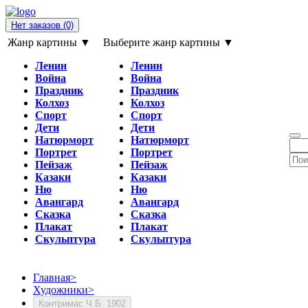
Нет заказов
(0)
Жанр картины ▼
Выберите жанр картины ▼
Ленин
Ленин
Война
Война
Праздник
Праздник
Колхоз
Колхоз
Спорт
Спорт
Дети
Дети
Натюрморт
Натюрморт
Портрет
Портрет
Пейзаж
Пейзаж
Казаки
Казаки
Ню
Ню
Авангард
Авангард
Сказка
Сказка
Плакат
Плакат
Скульптура
Скульптура
Главная
>
Художники
>
Контримас Ч.Б. 1902