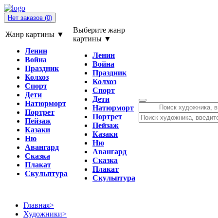
Нет заказов
(0)
Выберите жанр
Жанр картины ▼
картины ▼
Ленин
Ленин
Война
Война
Праздник
Праздник
Колхоз
Колхоз
Спорт
Спорт
Дети
Дети
Натюрморт
Натюрморт
Портрет
Портрет
Пейзаж
Пейзаж
Казаки
Казаки
Ню
Ню
Авангард
Авангард
Сказка
Сказка
Плакат
Плакат
Скульптура
Скульптура
Главная
>
Художники
>