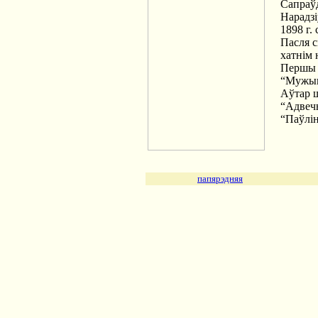
Сапраўд
Нарадзі
1898 г.
Пасля с
хатнім 
Першы 
“Мужык”
Аўтар ш
“Адвечн
“Паўлін
папярэдняя