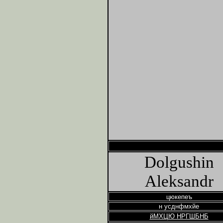
Dolgushin
Aleksandr
цюкепеъ
н усднфмхйе
йМХЦЮ НРГШБНБ