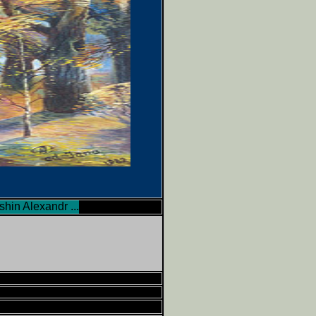
n Alexandr ... Lithuania ... 4761 ... Visaginas ... tel 610-22