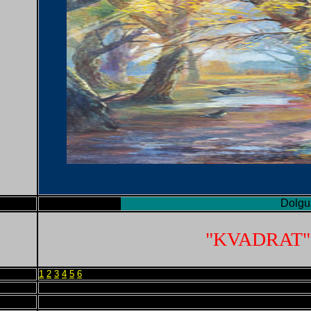
Dolgushi
"KVADRAT"
1
2
3
4
5
6